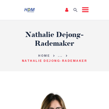
NOTRE ÉQUIPE
Nathalie Dejong-
NOTRE PROGRAMME
Rademaker
DÉCLARATION DE
POLITIQUE GÉNÉRALE
HOME
...
NATHALIE DEJONG-RADEMAKER