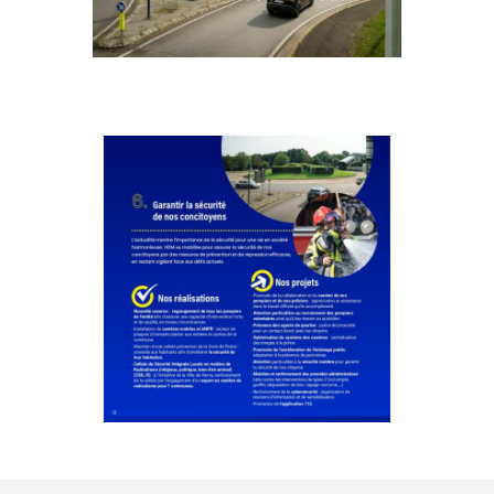
Garantir la sécurité de nos concitoyens