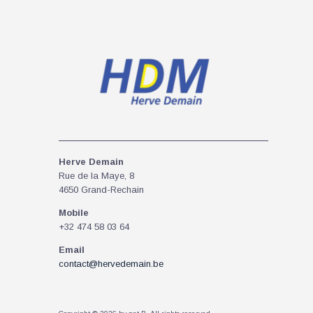
Herve Demain
Rue de la Maye, 8
4650 Grand-Rechain
Mobile
+32 474 58 03 64
Email
contact@hervedemain.be