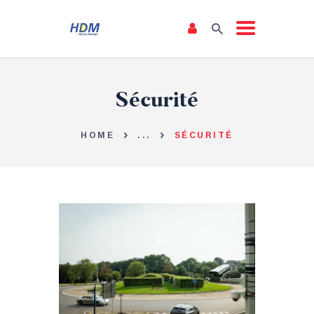
NOTRE ÉQUIPE
Sécurité
NOTRE PROGRAMME
DÉCLARATION DE
HOME
...
SÉCURITÉ
POLITIQUE GÉNÉRALE